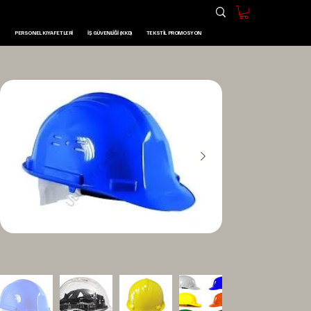
PERSONEL KIYAFETLERI
İŞ GÜVENLIĞI (KKD)
TEKSTIL PROMOSYON