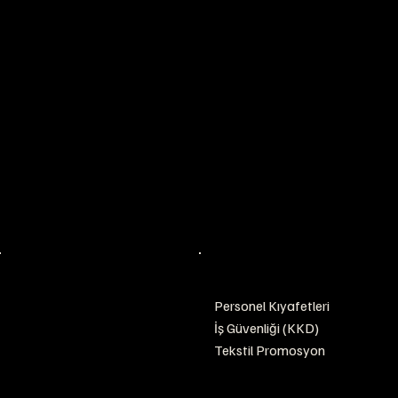
ADRES ve İLETİŞİM
MAĞAZA:
Altınşehir Mah. Adile sultan sk. no:5
Ümraniye İSTANBUL
+90 216 313 43 99
+90 533 928 43 99
info@ayzemuniforma.com
www.ayzemuniforma.com
POLİTİKALARIMIZ
MAĞAZA
Personel Kıyafetleri
Mesafeli Satış
İş Güvenliği (KKD)
Sözleşmesi
Tekstil Promosyon
Gizlilik Politikamız
Teslimat ve İade