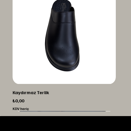
Kaydırmaz Terlik
Fiyat
₺0,00
KDV hariç