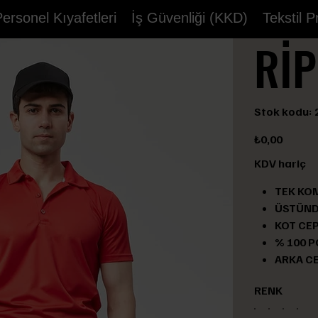
ersonel Kıyafetleri
İş Güvenliği (KKD)
Tekstil 
Rİ
S
Stok kodu:
k
2
Fiyat
₺0,00
KDV hariç
TEK KO
ÜSTÜND
KOT CEP
% 100 P
ARKA C
RENK