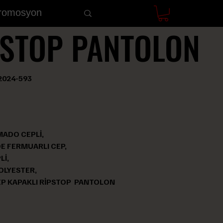
Promosyon
PSTOP PANTOLON
tok
2024-593
odu:
024-
593
MADO CEPLİ,
E FERMUARLI CEP,
Lİ,
OLYESTER,
EP KAPAKLI RİPSTOP PANTOLON