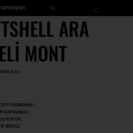
Promosyon
FTSHELL ARA
ELİ MONT
tok
2024-574
odu:
024-
574
CEP FERMUARLI,
İR KAPŞONLU,
OLYESTER,
F BİYELİ.