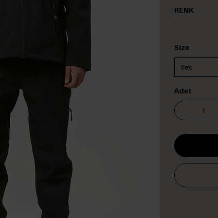
RENK
Size
Adet