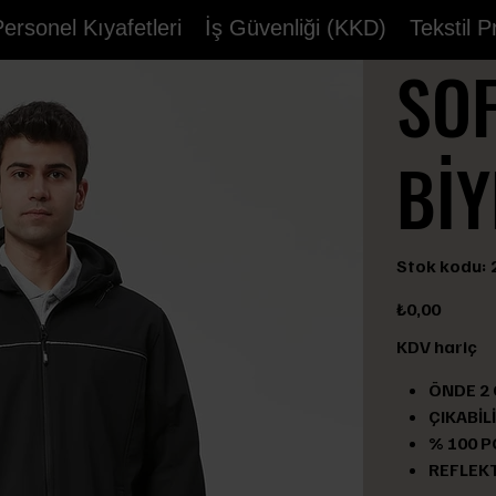
ersonel Kıyafetleri
İş Güvenliği (KKD)
Tekstil 
SO
BİY
S
Stok kodu:
k
2
Fiyat
₺0,00
KDV hariç
ÖNDE 2 
ÇIKABİL
% 100 P
REFLEKTİ