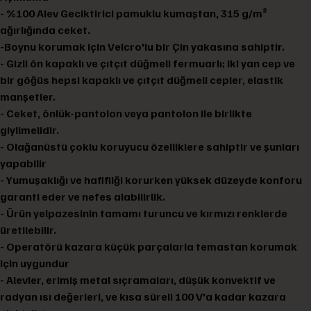
- %100 Alev Geciktirici pamuklu kumaştan, 315 g/m²
ağırlığında ceket.
-Boynu korumak için Velcro'lu bir Çin yakasına sahiptir.
- Gizli ön kapaklı ve çıtçıt düğmeli fermuarlı; iki yan cep ve
bir göğüs hepsi kapaklı ve çıtçıt düğmeli cepler, elastik
manşetler.
- Ceket, önlük-pantolon veya pantolon ile birlikte
giyilmelidir.
- Olağanüstü çoklu koruyucu özelliklere sahiptir ve şunları
yapabilir
- Yumuşaklığı ve hafifliği korurken yüksek düzeyde konforu
garanti eder ve nefes alabilirlik.
- Ürün yelpazesinin tamamı turuncu ve kırmızı renklerde
üretilebilir.
- Operatörü kazara küçük parçalarla temastan korumak
için uygundur
- Alevler, erimiş metal sıçramaları, düşük konvektif ve
radyan ısı değerleri, ve kısa süreli 100 V'a kadar kazara