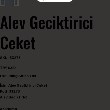
Alev Geciktirici
Ceket
SKU
SKU:
33273
33273
Price
TRY 0.00
Excluding Sales Tax
İsim Alev Geciktirici Ceket
Kod: 33273
Alev Geciktirici
Açıklama