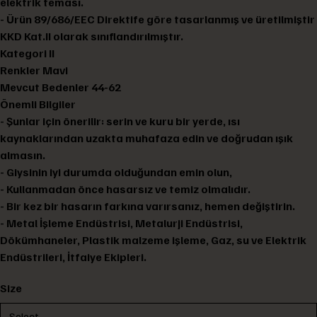
elektrik teması.
- Ürün 89/686/EEC Direktife göre tasarlanmış ve üretilmiştir
KKD Kat.II olarak sınıflandırılmıştır.
Kategori II
Renkler Mavi
Mevcut Bedenler 44-62
Önemli Bilgiler
- Şunlar için önerilir: serin ve kuru bir yerde, ısı
kaynaklarından uzakta muhafaza edin ve doğrudan ışık
almasın.
- Giysinin iyi durumda olduğundan emin olun,
- Kullanmadan önce hasarsız ve temiz olmalıdır.
- Bir kez bir hasarın farkına varırsanız, hemen değiştirin.
- Metal İşleme Endüstrisi, Metalurji Endüstrisi,
Dökümhaneler, Plastik malzeme işleme, Gaz, su ve Elektrik
Endüstrileri, İtfaiye Ekipleri.
Size